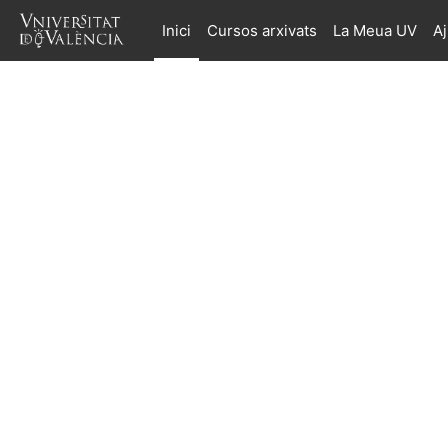
Ves al contingut principal
Inici
Cursos arxivats
La Meua UV
A