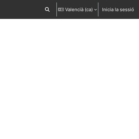
Valencià ‎(ca)‎
Inicia la sessió
Commuta l'entrada de la cerca