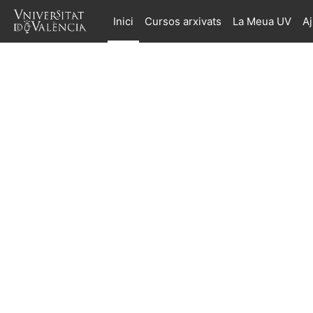
Ves al contingut principal
Inici
Cursos arxivats
La Meua UV
A