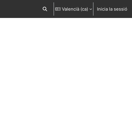
Valencià ‎(ca)‎
Inicia la sessió
Commuta l'entrada de la cerca