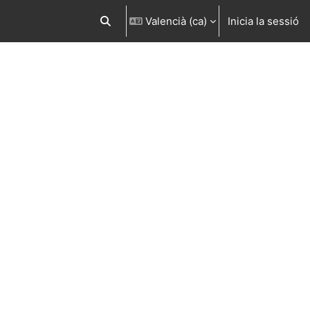
Valencià ‎(ca)‎
Inicia la sessió
Commuta l'entrada de la cerca