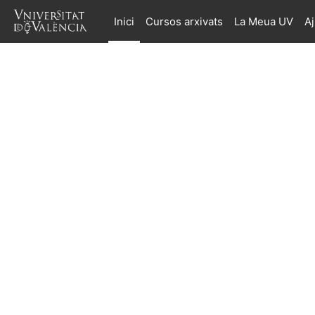
Ves al contingut principal
Inici
Cursos arxivats
La Meua UV
A