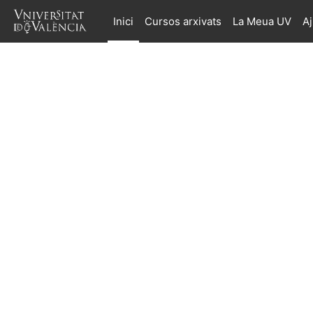
Ves al contingut principal
Inici
Cursos arxivats
La Meua UV
A