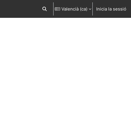
Valencià ‎(ca)‎
Inicia la sessió
Commuta l'entrada de la cerca