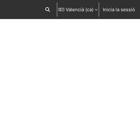
Valencià ‎(ca)‎
Inicia la sessió
Commuta l'entrada de la cerca