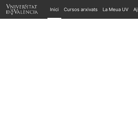
Ves al contingut principal
Inici
Cursos arxivats
La Meua UV
A