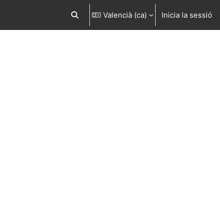
Valencià ‎(ca)‎
Inicia la sessió
Commuta l'entrada de la cerca