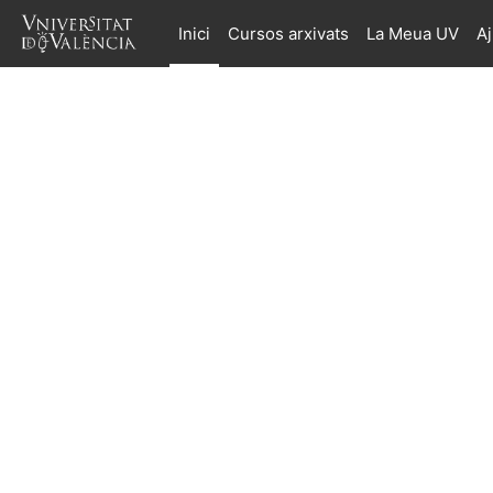
Ves al contingut principal
Inici
Cursos arxivats
La Meua UV
A