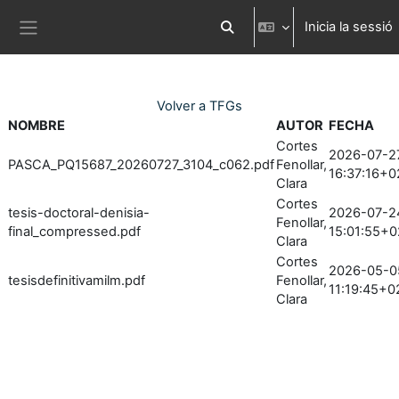
Ves al contingut principal
Inicia la sessió
Commuta l'entrada de la cer
Panell lateral
Volver a TFGs
NOMBRE
AUTOR
FECHA
Cortes
2026-07-2
PASCA_PQ15687_20260727_3104_c062.pdf
Fenollar,
16:37:16+0
Clara
Cortes
tesis-doctoral-denisia-
2026-07-2
Fenollar,
final_compressed.pdf
15:01:55+0
Clara
Cortes
2026-05-0
tesisdefinitivamilm.pdf
Fenollar,
11:19:45+0
Clara