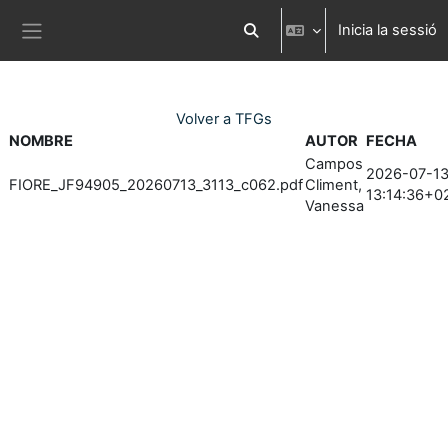
Ves al contingut principal
Inicia la sessió
Commuta l'entrada de la cerc
Panell lateral
Volver a TFGs
NOMBRE
AUTOR
FECHA
Campos
2026-07-1
FIORE_JF94905_20260713_3113_c062.pdf
Climent,
13:14:36+0
Vanessa