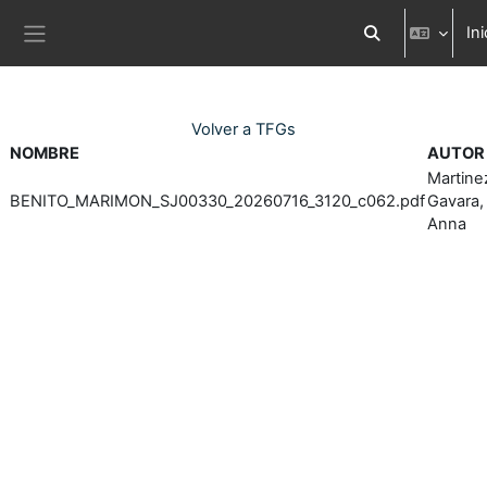
Ves al contingut principal
Ini
Commuta l'entra
Panell lateral
Volver a TFGs
NOMBRE
AUTOR
Martine
BENITO_MARIMON_SJ00330_20260716_3120_c062.pdf
Gavara,
Anna