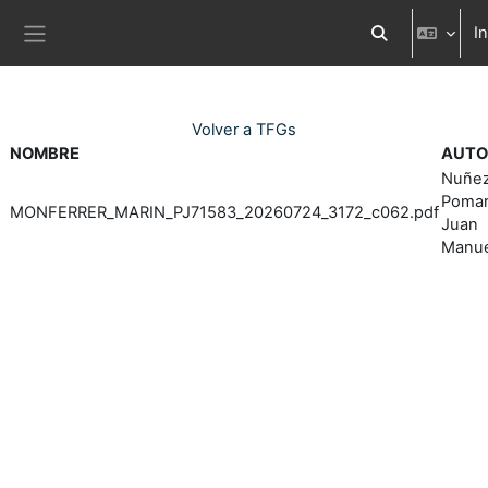
Ves al contingut principal
In
Commuta l'entra
Panell lateral
Volver a TFGs
NOMBRE
AUTO
Nuñe
Pomar
MONFERRER_MARIN_PJ71583_20260724_3172_c062.pdf
Juan
Manue