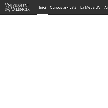
Ves al contingut principal
Inici
Cursos arxivats
La Meua UV
A