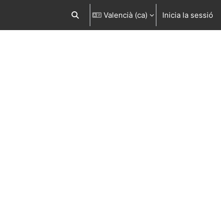
Valencià ‎(ca)‎
Inicia la sessió
Commuta l'entrada de la cerca