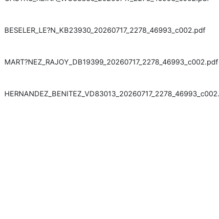
BESELER_LE?N_KB23930_20260717_2278_46993_c002.pdf
MART?NEZ_RAJOY_DB19399_20260717_2278_46993_c002.pdf
HERNANDEZ_BENITEZ_VD83013_20260717_2278_46993_c002.