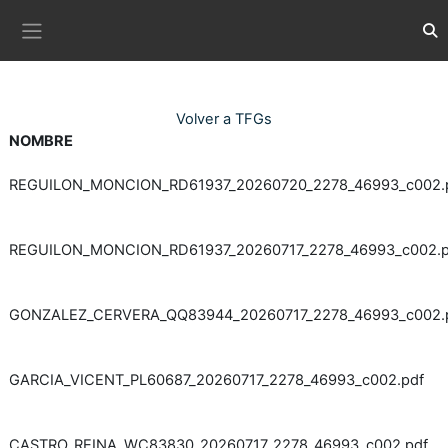
Ves al contingut principal
Com
Panell lateral
Volver a TFGs
NOMBRE
REGUILON_MONCION_RD61937_20260720_2278_46993_c002.
REGUILON_MONCION_RD61937_20260717_2278_46993_c002.p
GONZALEZ_CERVERA_QQ83944_20260717_2278_46993_c002.
GARCIA_VICENT_PL60687_20260717_2278_46993_c002.pdf
CASTRO_REINA_WC83830_20260717_2278_46993_c002.pdf