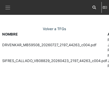
Ves al contingut principal
Commuta l
Panell lateral
Volver a TFGs
NOMBRE
DRVENKAR_MB59508_20260727_2197_44263_c004.pdf
SIFRES_CALLADO_VB08829_20260423_2197_44263_c004.pdf