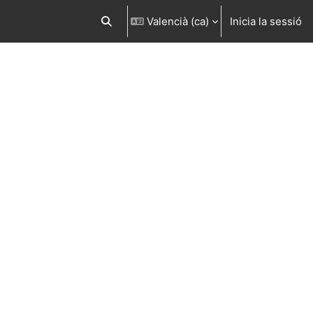
Valencià ‎(ca)‎
Inicia la sessió
Commuta l'entrada de la cerca