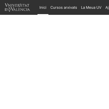
Ves al contingut principal
Inici
Cursos arxivats
La Meua UV
A