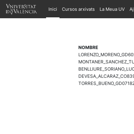
Ves al contingut principal
Inici
Cursos arxivats
La Meua UV
A
NOMBRE
LORENZO_MORENO_GD6027
MONTANER_SANCHEZ_TU0
BENLLIURE_SORIANO_LU0
DEVESA_ALCARAZ_CO8390
TORRES_BUENO_GD07182_