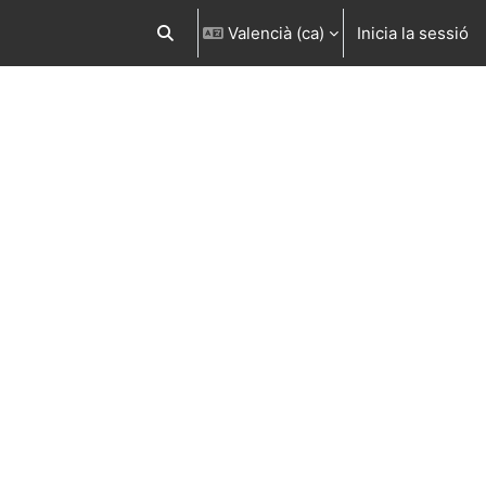
Valencià ‎(ca)‎
Inicia la sessió
Commuta l'entrada de la cerca