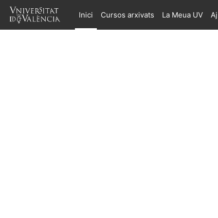
Ves al contingut principal
Inici
Cursos arxivats
La Meua UV
A