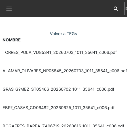
Ves al contingut principal
Commut
Panell lateral
Volver a TFGs
NOMBRE
TORRES_POLA_VD85341_20260703_1011_35641_c006.pdf
ALAMAR_OLIVARES_NP05845_20260703_1011_35641_c006.pdf
GRAS_G?MEZ_ST05466_20260702_1011_35641_c006.pdf
EBR?_CASAS_CD06482_20260625_1011_35641_c006.pdf
BOGAERTS_BAREA_ZA06719_20260616_1011_35641_c006.pdf