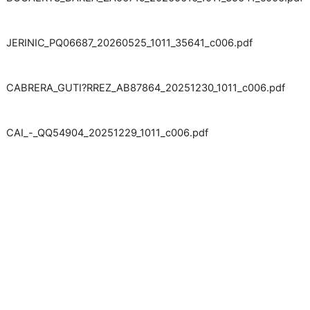
JERINIC_PQ06687_20260525_1011_35641_c006.pdf
CABRERA_GUTI?RREZ_AB87864_20251230_1011_c006.pdf
CAI_-_QQ54904_20251229_1011_c006.pdf