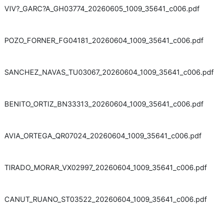
VIV?_GARC?A_GH03774_20260605_1009_35641_c006.pdf
POZO_FORNER_FG04181_20260604_1009_35641_c006.pdf
SANCHEZ_NAVAS_TU03067_20260604_1009_35641_c006.pdf
BENITO_ORTIZ_BN33313_20260604_1009_35641_c006.pdf
AVIA_ORTEGA_QR07024_20260604_1009_35641_c006.pdf
TIRADO_MORAR_VX02997_20260604_1009_35641_c006.pdf
CANUT_RUANO_ST03522_20260604_1009_35641_c006.pdf