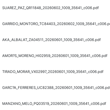
SUAREZ_PAZ_QR11848_20260602_1009_35641_c006.pdf
GARRIDO_MONTORO_TC84403_20260602_1009_35641_c006.p
AKA_ALBALAT_ZA04511_20260601_1009_35641_c006.pdf
AMOR?S_MORENO_HI02959_20260601_1009_35641_c006.pdf
TIRADO_MORAR_VX02997_20260601_1009_35641_c006.pdf
GARC?A_FERRERES_UC82388_20260601_1009_35641_c006.pd
MANZANO_MELO_PQ03519_20260601_1009_35641_c006.pdf