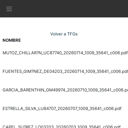
Ves al contingut principal
Panell lateral
Volver a TFGs
NOMBRE
MU?OZ_CHILLAR?N_UC87740_20260714_1009_35641_c006.pdf
FUENTES_GIM?NEZ_DE04203_20260714_1009_35641_c006.pd
GARCIA_BARENTHIN_GM49974_20260710_1009_35641_c006.p
ESTRELLA_SILVA_LU84707_20260707_1009_35641_c006.pdf
CAPEL_SU?REZ_LO03203_20260703_1009_35641_c006.pdf