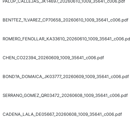
PALOP_CALLEJAS_JK14697_20260610_1009_35641_c006.pdf
BEN?TEZ_?LVAREZ_CP70658_20260610_1009_35641_c006.pdf
ROMERO_FENOLLAR_KA33610_20260610_1009_35641_c006.pd
CHEN_CO22394_20260609_1009_35641_c006.pdf
BOND?A_DOMAICA_JK03777_20260609_1009_35641_c006.pdf
SERRANO_GOMEZ_QR03472_20260608_1009_35641_c006.pdf
CADENA_LALA_DE05667_20260608_1009_35641_c006.pdf