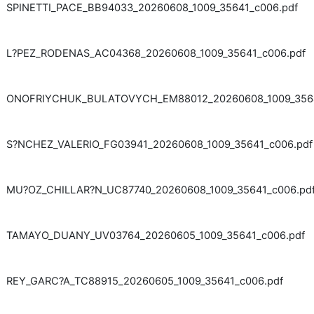
SPINETTI_PACE_BB94033_20260608_1009_35641_c006.pdf
L?PEZ_RODENAS_AC04368_20260608_1009_35641_c006.pdf
ONOFRIYCHUK_BULATOVYCH_EM88012_20260608_1009_3564
S?NCHEZ_VALERIO_FG03941_20260608_1009_35641_c006.pdf
MU?OZ_CHILLAR?N_UC87740_20260608_1009_35641_c006.pd
TAMAYO_DUANY_UV03764_20260605_1009_35641_c006.pdf
REY_GARC?A_TC88915_20260605_1009_35641_c006.pdf