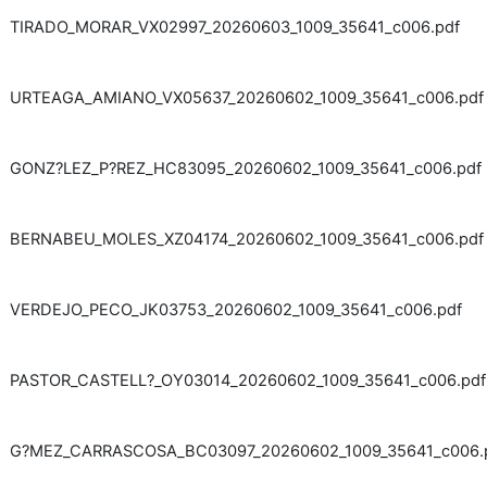
TIRADO_MORAR_VX02997_20260603_1009_35641_c006.pdf
URTEAGA_AMIANO_VX05637_20260602_1009_35641_c006.pdf
GONZ?LEZ_P?REZ_HC83095_20260602_1009_35641_c006.pdf
BERNABEU_MOLES_XZ04174_20260602_1009_35641_c006.pdf
VERDEJO_PECO_JK03753_20260602_1009_35641_c006.pdf
PASTOR_CASTELL?_OY03014_20260602_1009_35641_c006.pdf
G?MEZ_CARRASCOSA_BC03097_20260602_1009_35641_c006.