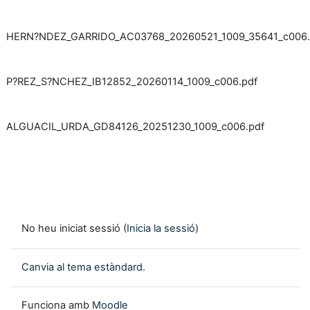
HERN?NDEZ_GARRIDO_AC03768_20260521_1009_35641_c006.
P?REZ_S?NCHEZ_IB12852_20260114_1009_c006.pdf
ALGUACIL_URDA_GD84126_20251230_1009_c006.pdf
No heu iniciat sessió (
Inicia la sessió
)
Canvia al tema estàndard.
Funciona amb
Moodle