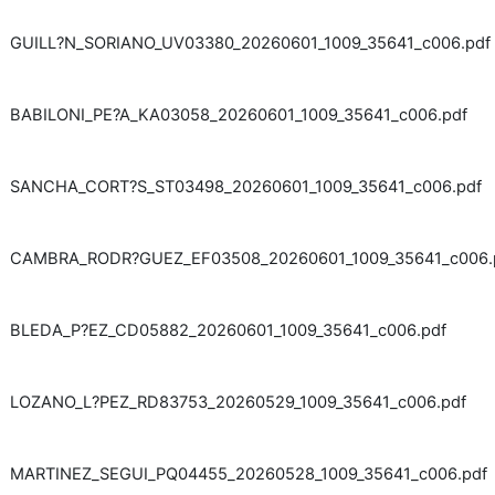
GUILL?N_SORIANO_UV03380_20260601_1009_35641_c006.pdf
BABILONI_PE?A_KA03058_20260601_1009_35641_c006.pdf
SANCHA_CORT?S_ST03498_20260601_1009_35641_c006.pdf
CAMBRA_RODR?GUEZ_EF03508_20260601_1009_35641_c006.
BLEDA_P?EZ_CD05882_20260601_1009_35641_c006.pdf
LOZANO_L?PEZ_RD83753_20260529_1009_35641_c006.pdf
MARTINEZ_SEGUI_PQ04455_20260528_1009_35641_c006.pdf