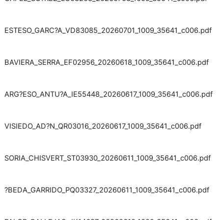
ESTESO_GARC?A_VD83085_20260701_1009_35641_c006.pdf
BAVIERA_SERRA_EF02956_20260618_1009_35641_c006.pdf
ARG?ESO_ANTU?A_IE55448_20260617_1009_35641_c006.pdf
VISIEDO_AD?N_QR03016_20260617_1009_35641_c006.pdf
SORIA_CHISVERT_ST03930_20260611_1009_35641_c006.pdf
?BEDA_GARRIDO_PQ03327_20260611_1009_35641_c006.pdf