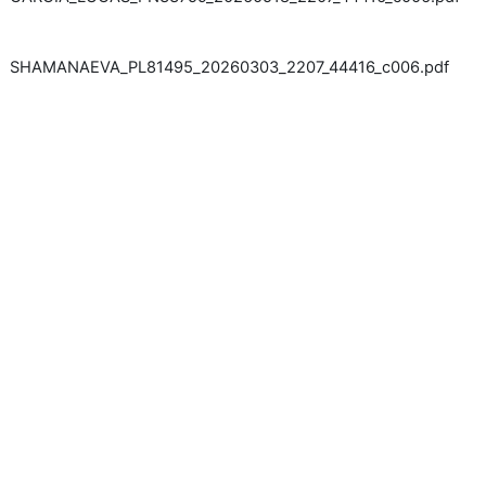
SHAMANAEVA_PL81495_20260303_2207_44416_c006.pdf