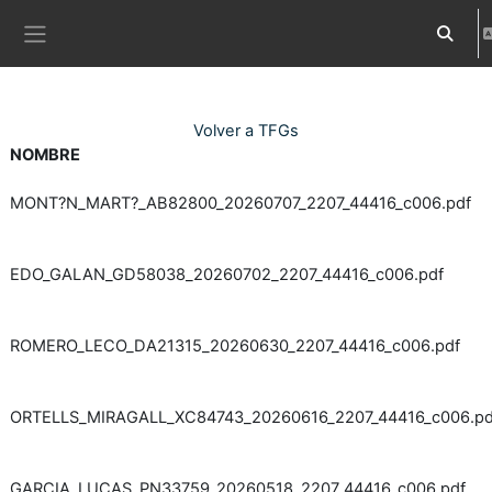
Ves al contingut principal
Commuta
Panell lateral
Volver a TFGs
NOMBRE
MONT?N_MART?_AB82800_20260707_2207_44416_c006.pdf
EDO_GALAN_GD58038_20260702_2207_44416_c006.pdf
ROMERO_LECO_DA21315_20260630_2207_44416_c006.pdf
ORTELLS_MIRAGALL_XC84743_20260616_2207_44416_c006.pd
GARCIA_LUCAS_PN33759_20260518_2207_44416_c006.pdf