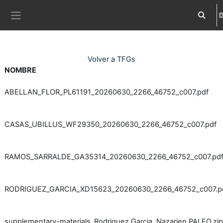
Ves al contingut principal
Commuta
Panell lateral
Volver a TFGs
NOMBRE
ABELLAN_FLOR_PL61191_20260630_2266_46752_c007.pdf
CASAS_UBILLUS_WF29350_20260630_2266_46752_c007.pdf
RAMOS_SARRALDE_GA35314_20260630_2266_46752_c007.pd
RODRIGUEZ_GARCIA_XD15623_20260630_2266_46752_c007.p
supplementary-materials_Rodriguez Garcia, Nazarien PALEO.zip