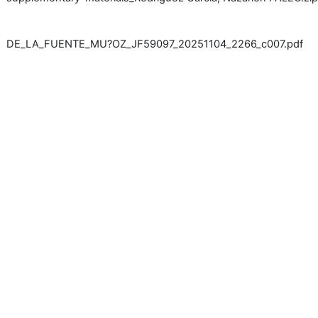
DE_LA_FUENTE_MU?OZ_JF59097_20251104_2266_c007.pdf