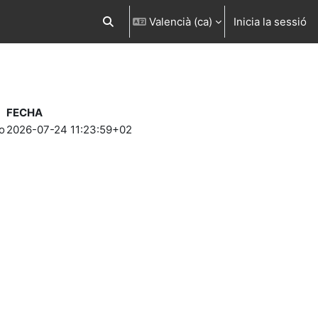
Valencià ‎(ca)‎
Inicia la sessió
Commuta l'entrada de la cerca
FECHA
o
2026-07-24 11:23:59+02