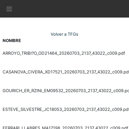
Ves al contingut principal
Panell lateral
Volver a TFGs
NOMBRE
ARROYO_TRIBI?O_OD21464_20260703_2137_43022_c009.pdf
CASANOVA_CIVERA_XD17521_20260703_2137_43022_c009.pd
GOURICH_ER_RZINI_EM09532_20260703_2137_43022_c009.pd
ESTEVE_SILVESTRE_JC18053_20260703_2137_43022_c009.pd
FERRARI_LLABRES_MA17198_20260703_2137_43022_c009.pdf