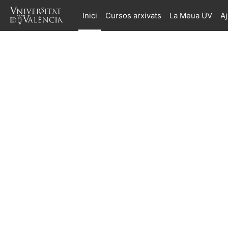
Ves al contingut principal
Inici
Cursos arxivats
La Meua UV
A