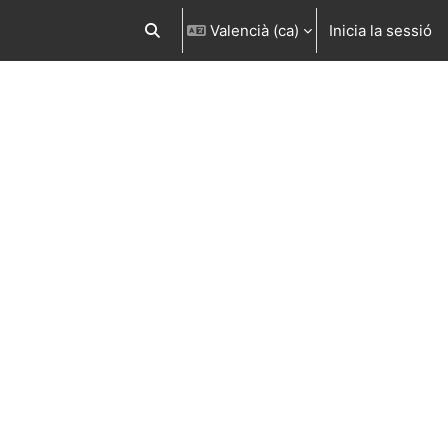
Valencià ‎(ca)‎
Inicia la sessió
Commuta l'entrada de la cerca