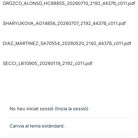
OROZCO_ALONSO_HC88855_20260710_2192_44376_c011.pdf
SHARYUKOVA_AO14856_20260707_2192_44376_c011.pdf
DIAZ_MARTINEZ_SA70554_20260520_2192_44376_c011.pdf
SECCI_LB10905_20260119_2192_c011.pdf
No heu iniciat sessió (
Inicia la sessió
)
Canvia al tema estàndard.