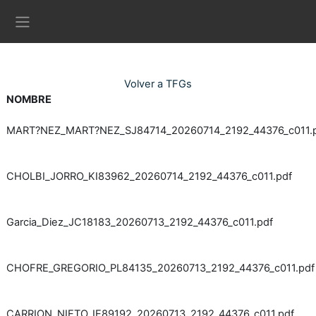
Ves al contingut principal
Panell lateral
Volver a TFGs
NOMBRE
MART?NEZ_MART?NEZ_SJ84714_20260714_2192_44376_c011.
CHOLBI_JORRO_KI83962_20260714_2192_44376_c011.pdf
Garcia_Diez_JC18183_20260713_2192_44376_c011.pdf
CHOFRE_GREGORIO_PL84135_20260713_2192_44376_c011.pdf
CARRION_NIETO_IE89192_20260713_2192_44376_c011.pdf