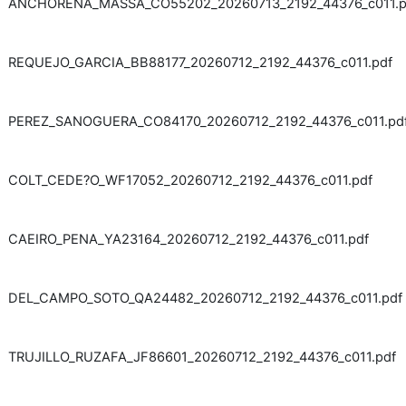
ANCHORENA_MASSA_CO55202_20260713_2192_44376_c011.p
REQUEJO_GARCIA_BB88177_20260712_2192_44376_c011.pdf
PEREZ_SANOGUERA_CO84170_20260712_2192_44376_c011.pd
COLT_CEDE?O_WF17052_20260712_2192_44376_c011.pdf
CAEIRO_PENA_YA23164_20260712_2192_44376_c011.pdf
DEL_CAMPO_SOTO_QA24482_20260712_2192_44376_c011.pdf
TRUJILLO_RUZAFA_JF86601_20260712_2192_44376_c011.pdf