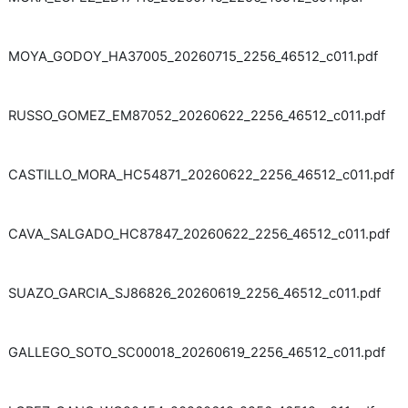
MOYA_GODOY_HA37005_20260715_2256_46512_c011.pdf
RUSSO_GOMEZ_EM87052_20260622_2256_46512_c011.pdf
CASTILLO_MORA_HC54871_20260622_2256_46512_c011.pdf
CAVA_SALGADO_HC87847_20260622_2256_46512_c011.pdf
SUAZO_GARCIA_SJ86826_20260619_2256_46512_c011.pdf
GALLEGO_SOTO_SC00018_20260619_2256_46512_c011.pdf