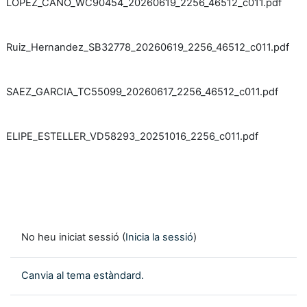
LOPEZ_CANO_WC90454_20260619_2256_46512_c011.pdf
Ruiz_Hernandez_SB32778_20260619_2256_46512_c011.pdf
SAEZ_GARCIA_TC55099_20260617_2256_46512_c011.pdf
ELIPE_ESTELLER_VD58293_20251016_2256_c011.pdf
No heu iniciat sessió (
Inicia la sessió
)
Canvia al tema estàndard.