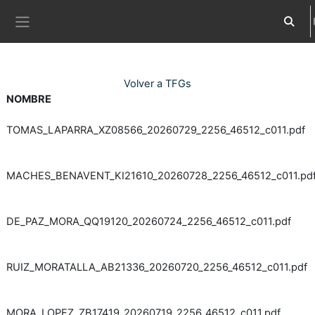
Ves al contingut principal
Commut
Panell lateral
Volver a TFGs
NOMBRE
TOMAS_LAPARRA_XZ08566_20260729_2256_46512_c011.pdf
MACHES_BENAVENT_KI21610_20260728_2256_46512_c011.pd
DE_PAZ_MORA_QQ19120_20260724_2256_46512_c011.pdf
RUIZ_MORATALLA_AB21336_20260720_2256_46512_c011.pdf
MORA_LOPEZ_ZB17419_20260719_2256_46512_c011.pdf