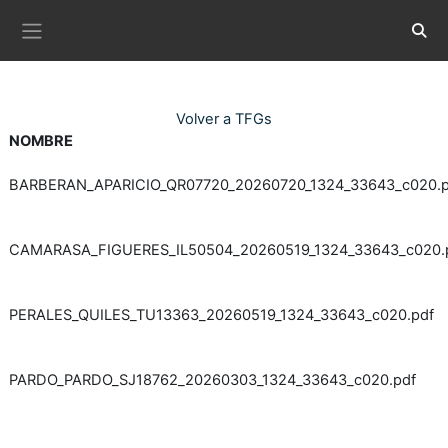
Ves al contingut principal
Commu
Panell lateral
Volver a TFGs
NOMBRE
BARBERAN_APARICIO_QR07720_20260720_1324_33643_c020.p
CAMARASA_FIGUERES_IL50504_20260519_1324_33643_c020.
PERALES_QUILES_TU13363_20260519_1324_33643_c020.pdf
PARDO_PARDO_SJ18762_20260303_1324_33643_c020.pdf