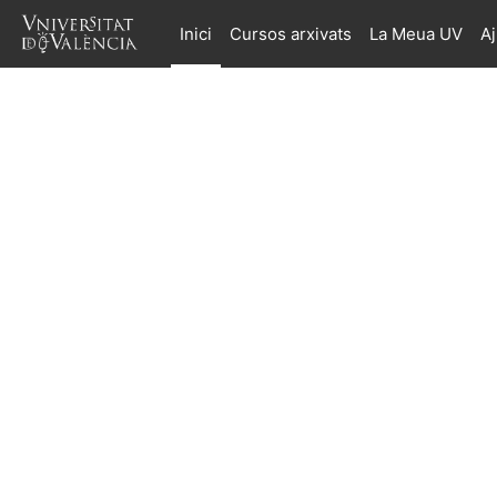
Ves al contingut principal
Inici
Cursos arxivats
La Meua UV
A