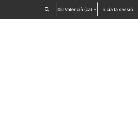
Valencià ‎(ca)‎
Inicia la sessió
Commuta l'entrada de la cerca