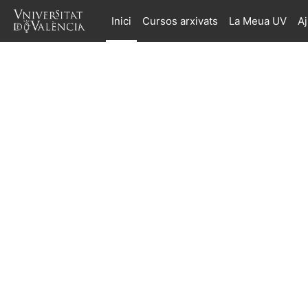
Ves al contingut principal
Inici
Cursos arxivats
La Meua UV
A