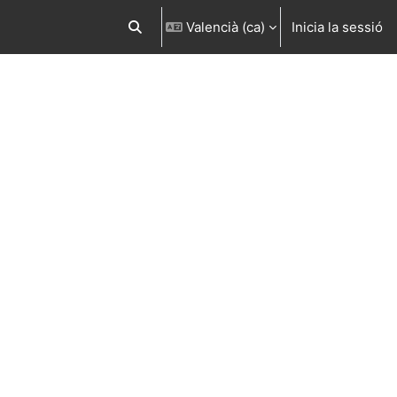
Valencià ‎(ca)‎
Inicia la sessió
Commuta l'entrada de la cerca