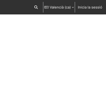
Valencià ‎(ca)‎
Inicia la sessió
Commuta l'entrada de la cerca