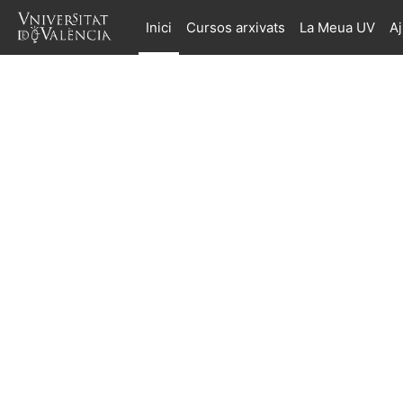
Ves al contingut principal
Inici
Cursos arxivats
La Meua UV
A