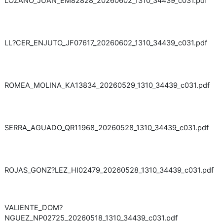
LOZANO_JUAN_EM82828_20260602_1310_34439_c031.pdf
LL?CER_ENJUTO_JF07617_20260602_1310_34439_c031.pdf
ROMEA_MOLINA_KA13834_20260529_1310_34439_c031.pdf
SERRA_AGUADO_QR11968_20260528_1310_34439_c031.pdf
ROJAS_GONZ?LEZ_HI02479_20260528_1310_34439_c031.pdf
VALIENTE_DOM?
NGUEZ_NP02725_20260518_1310_34439_c031.pdf