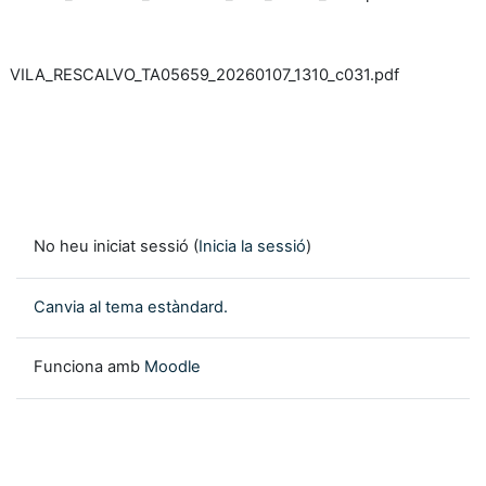
VILA_RESCALVO_TA05659_20260107_1310_c031.pdf
No heu iniciat sessió (
Inicia la sessió
)
Canvia al tema estàndard.
Funciona amb
Moodle