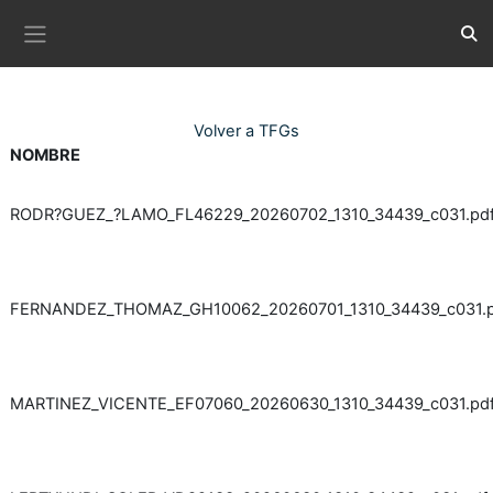
Ves al contingut principal
Comm
Panell lateral
Volver a TFGs
NOMBRE
RODR?GUEZ_?LAMO_FL46229_20260702_1310_34439_c031.pd
FERNANDEZ_THOMAZ_GH10062_20260701_1310_34439_c031.p
MARTINEZ_VICENTE_EF07060_20260630_1310_34439_c031.pd