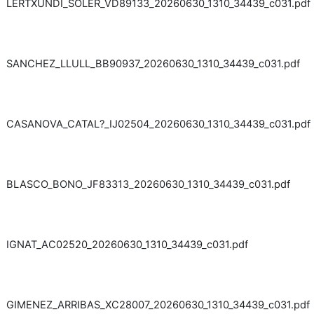
LERTXUNDI_SOLER_VD89133_20260630_1310_34439_c031.pdf
SANCHEZ_LLULL_BB90937_20260630_1310_34439_c031.pdf
CASANOVA_CATAL?_IJ02504_20260630_1310_34439_c031.pdf
BLASCO_BONO_JF83313_20260630_1310_34439_c031.pdf
IGNAT_AC02520_20260630_1310_34439_c031.pdf
GIMENEZ_ARRIBAS_XC28007_20260630_1310_34439_c031.pdf