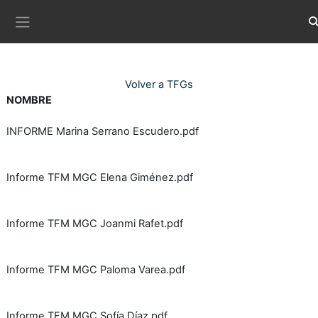
Ves al contingut principal
Co
Panell lateral
Volver a TFGs
NOMBRE
INFORME Marina Serrano Escudero.pdf
Informe TFM MGC Elena Giménez.pdf
Informe TFM MGC Joanmi Rafet.pdf
Informe TFM MGC Paloma Varea.pdf
Informe TFM MGC Sofía Díaz.pdf