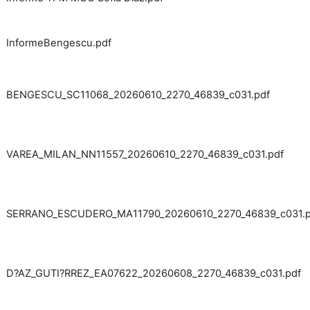
InformeBengescu.pdf
BENGESCU_SC11068_20260610_2270_46839_c031.pdf
VAREA_MILAN_NN11557_20260610_2270_46839_c031.pdf
SERRANO_ESCUDERO_MA11790_20260610_2270_46839_c031.p
D?AZ_GUTI?RREZ_EA07622_20260608_2270_46839_c031.pdf