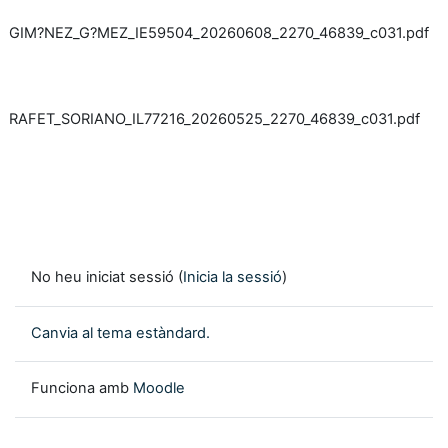
GIM?NEZ_G?MEZ_IE59504_20260608_2270_46839_c031.pdf
RAFET_SORIANO_IL77216_20260525_2270_46839_c031.pdf
No heu iniciat sessió (
Inicia la sessió
)
Canvia al tema estàndard.
Funciona amb
Moodle