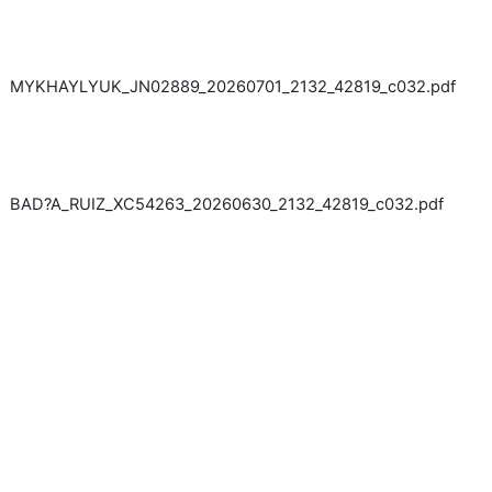
MYKHAYLYUK_JN02889_20260701_2132_42819_c032.pdf
BAD?A_RUIZ_XC54263_20260630_2132_42819_c032.pdf