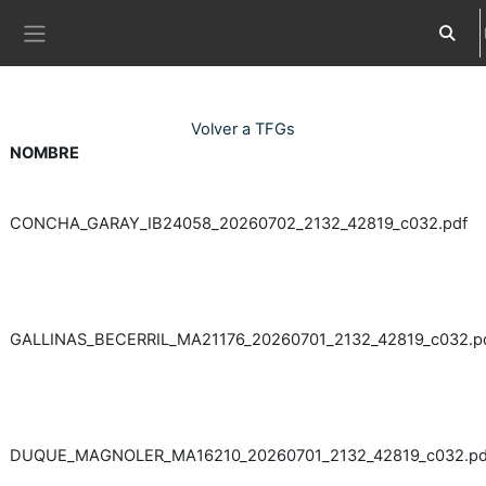
Ves al contingut principal
Commut
Panell lateral
Volver a TFGs
NOMBRE
CONCHA_GARAY_IB24058_20260702_2132_42819_c032.pdf
GALLINAS_BECERRIL_MA21176_20260701_2132_42819_c032.p
DUQUE_MAGNOLER_MA16210_20260701_2132_42819_c032.pd