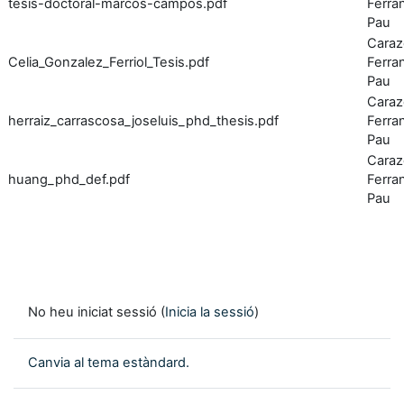
tesis-doctoral-marcos-campos.pdf
Ferran
Pau
Caraz
Celia_Gonzalez_Ferriol_Tesis.pdf
Ferran
Pau
Caraz
herraiz_carrascosa_joseluis_phd_thesis.pdf
Ferran
Pau
Caraz
huang_phd_def.pdf
Ferran
Pau
No heu iniciat sessió (
Inicia la sessió
)
Canvia al tema estàndard.