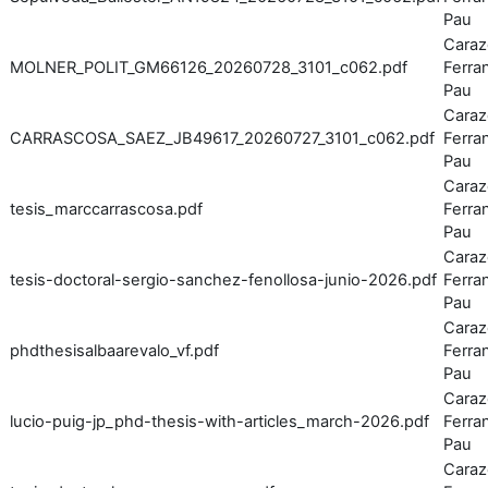
Pau
Caraz
MOLNER_POLIT_GM66126_20260728_3101_c062.pdf
Ferran
Pau
Caraz
CARRASCOSA_SAEZ_JB49617_20260727_3101_c062.pdf
Ferran
Pau
Caraz
tesis_marccarrascosa.pdf
Ferran
Pau
Caraz
tesis-doctoral-sergio-sanchez-fenollosa-junio-2026.pdf
Ferran
Pau
Caraz
phdthesisalbaarevalo_vf.pdf
Ferran
Pau
Caraz
lucio-puig-jp_phd-thesis-with-articles_march-2026.pdf
Ferran
Pau
Caraz