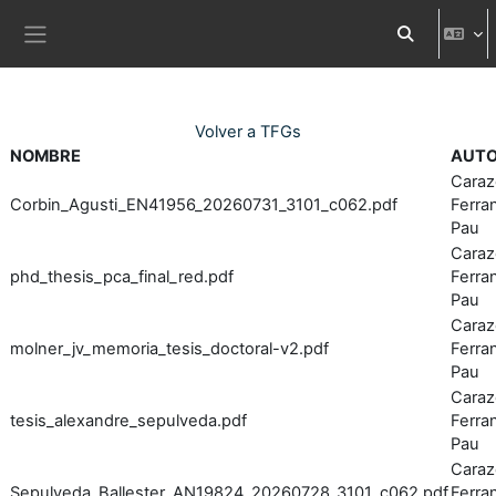
Ves al contingut principal
Commuta l'en
Panell lateral
Volver a TFGs
NOMBRE
AUT
Caraz
Corbin_Agusti_EN41956_20260731_3101_c062.pdf
Ferran
Pau
Caraz
phd_thesis_pca_final_red.pdf
Ferran
Pau
Caraz
molner_jv_memoria_tesis_doctoral-v2.pdf
Ferran
Pau
Caraz
tesis_alexandre_sepulveda.pdf
Ferran
Pau
Caraz
Sepulveda_Ballester_AN19824_20260728_3101_c062.pdf
Ferran