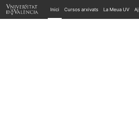
Ves al contingut principal
Inici
Cursos arxivats
La Meua UV
A