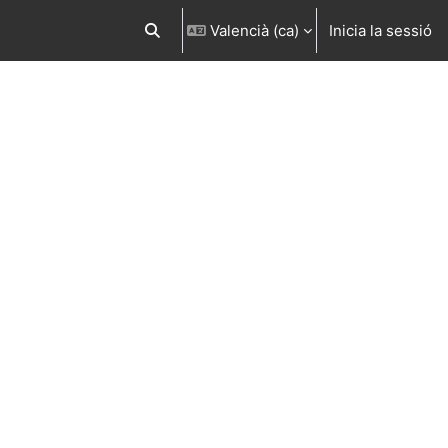
Valencià ‎(ca)‎
Inicia la sessió
Commuta l'entrada de la cerca