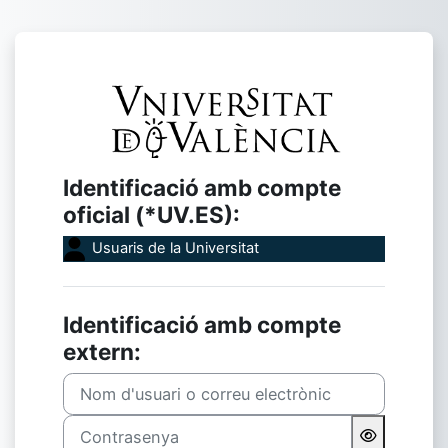
Ves al contingut principal
Inicia la sessió
Identificació amb compte
oficial (*UV.ES):
Usuaris de la Universitat
Identificació amb compte
extern:
Nom d'usuari o correu electrònic
Contrasenya