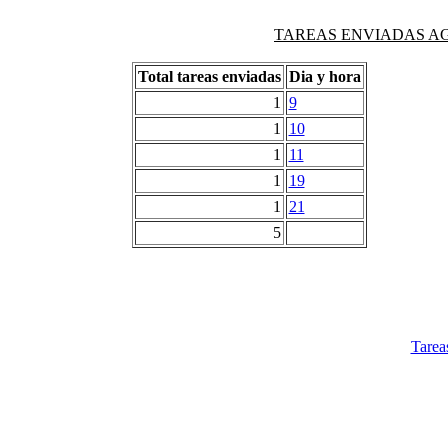
TAREAS ENVIADAS AG
Total tareas enviadas
Dia y hora
1
9
1
10
1
11
1
19
1
21
5
Tarea