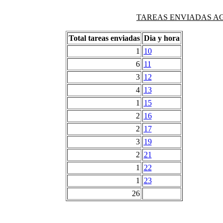
TAREAS ENVIADAS AG
Total tareas enviadas
Dia y hora
1
10
6
11
3
12
4
13
1
15
2
16
2
17
3
19
2
21
1
22
1
23
26