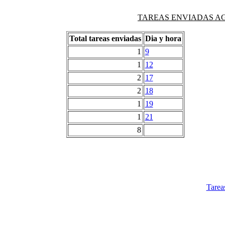
TAREAS ENVIADAS AG
Total tareas enviadas
Dia y hora
1
9
1
12
2
17
2
18
1
19
1
21
8
Tarea