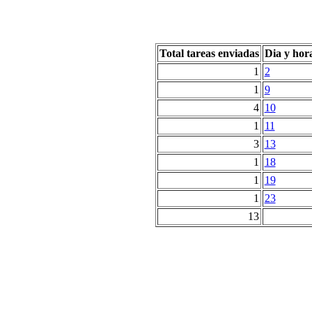
Total tareas enviadas
Dia y hor
1
2
1
9
4
10
1
11
3
13
1
18
1
19
1
23
13