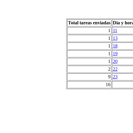
Total tareas enviadas
Dia y hor
1
11
1
13
1
18
1
19
1
20
2
22
9
23
16