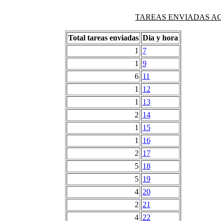
TAREAS ENVIADAS AG
Total tareas enviadas
Dia y hora
1
7
1
9
6
11
1
12
1
13
2
14
1
15
1
16
2
17
5
18
5
19
4
20
2
21
4
22