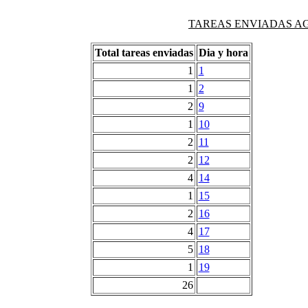
TAREAS ENVIADAS AG
Total tareas enviadas
Dia y hora
1
1
1
2
2
9
1
10
2
11
2
12
4
14
1
15
2
16
4
17
5
18
1
19
26