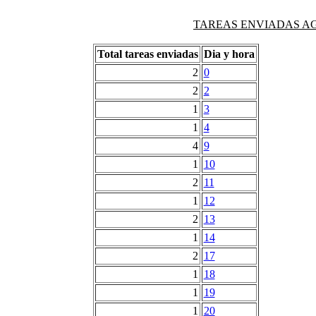
TAREAS ENVIADAS AG
Total tareas enviadas
Dia y hora
2
0
2
2
1
3
1
4
4
9
1
10
2
11
1
12
2
13
1
14
2
17
1
18
1
19
1
20