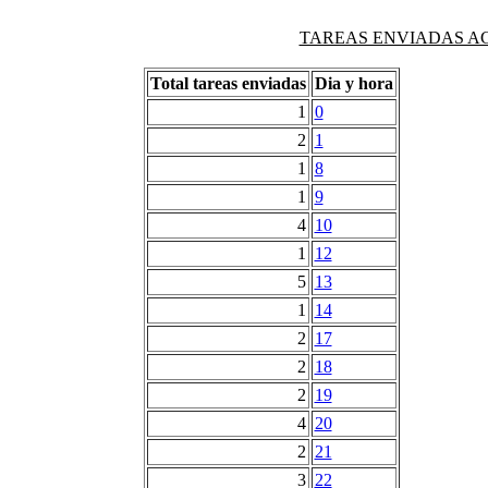
TAREAS ENVIADAS AG
Total tareas enviadas
Dia y hora
1
0
2
1
1
8
1
9
4
10
1
12
5
13
1
14
2
17
2
18
2
19
4
20
2
21
3
22