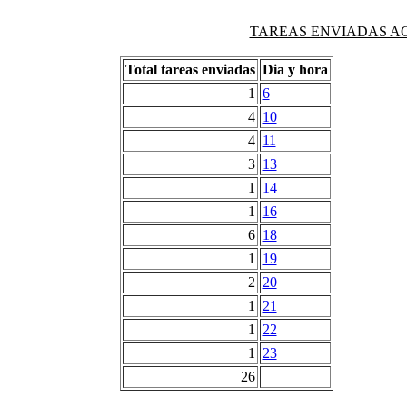
TAREAS ENVIADAS AG
Total tareas enviadas
Dia y hora
1
6
4
10
4
11
3
13
1
14
1
16
6
18
1
19
2
20
1
21
1
22
1
23
26