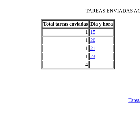
TAREAS ENVIADAS AG
Total tareas enviadas
Dia y hora
1
15
1
20
1
21
1
23
4
Tarea