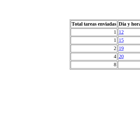
Total tareas enviadas
Dia y hor
1
12
1
15
2
19
4
20
8