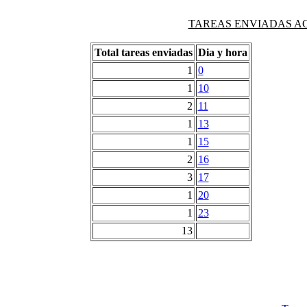
TAREAS ENVIADAS AG
Total tareas enviadas
Dia y hora
1
0
1
10
2
11
1
13
1
15
2
16
3
17
1
20
1
23
13