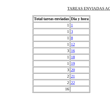
TAREAS ENVIADAS AG
Total tareas enviadas
Dia y hora
1
1
1
3
1
8
1
12
3
16
1
18
1
19
3
20
2
21
2
22
16