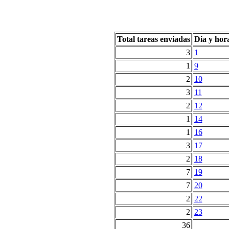
Total tareas enviadas
Dia y hor
3
1
1
9
2
10
3
11
2
12
1
14
1
16
3
17
2
18
7
19
7
20
2
22
2
23
36